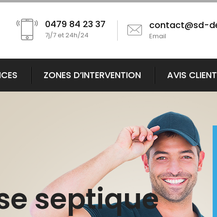
0479 84 23 37
contact@sd-d
7j/7 et 24h/24
Email
ICES
ZONES D’INTERVENTION
AVIS CLIEN
se septique