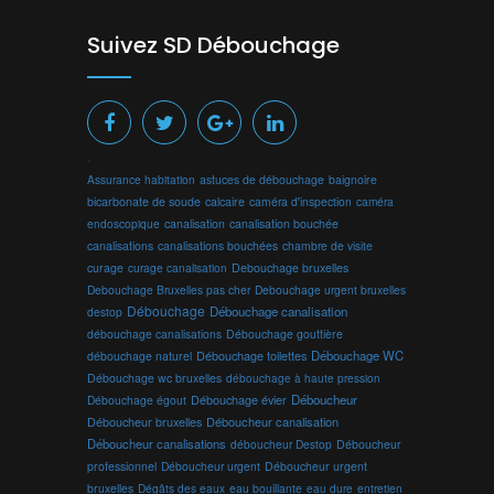
Suivez SD Débouchage
.
Assurance habitation
astuces de débouchage
baignoire
bicarbonate de soude
calcaire
caméra d'inspection
caméra
endoscopique
canalisation
canalisation bouchée
canalisations
canalisations bouchées
chambre de visite
curage
curage canalisation
Debouchage bruxelles
Debouchage Bruxelles pas cher
Debouchage urgent bruxelles
Débouchage
Débouchage canalisation
destop
débouchage canalisations
Débouchage gouttière
Débouchage toilettes
Débouchage WC
débouchage naturel
Débouchage wc bruxelles
débouchage à haute pression
Débouchage évier
Déboucheur
Débouchage égout
Déboucheur canalisation
Déboucheur bruxelles
Déboucheur canalisations
déboucheur Destop
Déboucheur
professionnel
Déboucheur urgent
Déboucheur urgent
bruxelles
Dégâts des eaux
eau bouillante
entretien
eau dure