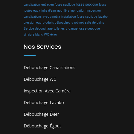
fosse septique
canalisation
entretien fosse septique
fosse
toutes eaux
fuite d'eau
gouttière
inondation
Inspection
canalisations avec caméra
installation fosse septique
lavabo
produits déboucheurs
salle de bains
pression eau
robinet
vidange fosse septique
Service débouchage
toilettes
vinaigre blanc
WC
évier
Nos Services
Débouchage Canalisations
Débouchage WC
Inspection Avec Caméra
Débouchage Lavabo
Débouchage Évier
Débouchage Égout