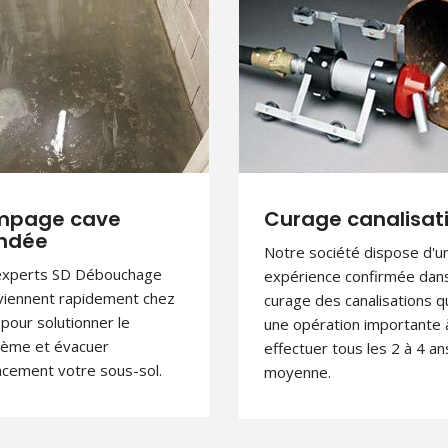
age canalisation
Débouchage évie
e société dispose d'une
Société experte en
rience confirmée dans le
débouchage évier. Suite à 
e des canalisations qui est
appel, un artisan arrive
opération importante à
rapidement chez vous en 
tuer tous les 2 à 4 ans en
d'urgence, pour un débou
nne.
pas cher et de qualité.