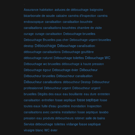
.
Assurance habitation
astuces de débouchage
baignoire
bicarbonate de soude
calcaire
caméra d'inspection
caméra
endoscopique
canalisation
canalisation bouchée
canalisations
canalisations bouchées
chambre de visite
curage
curage canalisation
Debouchage bruxelles
Debouchage Bruxelles pas cher
Debouchage urgent bruxelles
Débouchage
Débouchage canalisation
destop
débouchage canalisations
Débouchage gouttière
Débouchage toilettes
Débouchage WC
débouchage naturel
Débouchage wc bruxelles
débouchage à haute pression
Débouchage évier
Déboucheur
Débouchage égout
Déboucheur canalisation
Déboucheur bruxelles
Déboucheur canalisations
déboucheur Destop
Déboucheur
professionnel
Déboucheur urgent
Déboucheur urgent
bruxelles
Dégâts des eaux
eau bouillante
entretien
eau dure
fosse septique
canalisation
entretien fosse septique
fosse
toutes eaux
fuite d'eau
gouttière
inondation
Inspection
canalisations avec caméra
installation fosse septique
lavabo
produits déboucheurs
salle de bains
pression eau
robinet
vidange fosse septique
Service débouchage
toilettes
vinaigre blanc
WC
évier