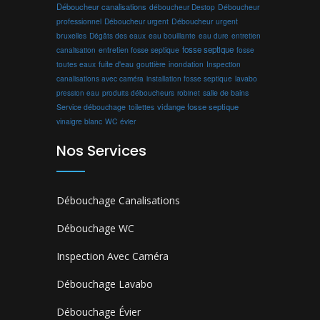
Déboucheur canalisations
déboucheur Destop
Déboucheur
professionnel
Déboucheur urgent
Déboucheur urgent
bruxelles
Dégâts des eaux
eau bouillante
entretien
eau dure
fosse septique
canalisation
entretien fosse septique
fosse
toutes eaux
fuite d'eau
gouttière
inondation
Inspection
canalisations avec caméra
installation fosse septique
lavabo
produits déboucheurs
salle de bains
pression eau
robinet
vidange fosse septique
Service débouchage
toilettes
vinaigre blanc
WC
évier
Nos Services
Débouchage Canalisations
Débouchage WC
Inspection Avec Caméra
Débouchage Lavabo
Débouchage Évier