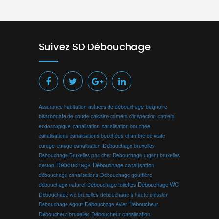
Suivez SD Débouchage
.
Assurance habitation
astuces de débouchage
baignoire
bicarbonate de soude
calcaire
caméra d'inspection
caméra
endoscopique
canalisation
canalisation bouchée
canalisations
canalisations bouchées
chambre de visite
curage
curage canalisation
Debouchage bruxelles
Debouchage Bruxelles pas cher
Debouchage urgent bruxelles
Débouchage
Débouchage canalisation
destop
débouchage canalisations
Débouchage gouttière
Débouchage toilettes
Débouchage WC
débouchage naturel
Débouchage wc bruxelles
débouchage à haute pression
Débouchage évier
Déboucheur
Débouchage égout
Déboucheur canalisation
Déboucheur bruxelles