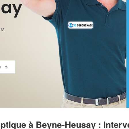
say
ue
s
ptique à Beyne-Heusay : interve