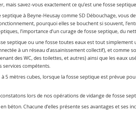
er, mais savez-vous exactement ce qu’est une fosse septique 
sse septique à Beyne-Heusay comme SD Débouchage, vous de
 fonctionnement, pourquoi elles se bouchent si souvent, l’en
tiques, l’importance d’un curage de fosse septique, du netto
e septique ou une fosse toutes eaux est tout simplement un
nectée à un réseau d’assainissement collectif), et comme son
enant des WC, des toilettes, et autres) ainsi que les eaux us
s services compétents.
 à 5 mètres cubes, lorsque la fosse septique est prévue pou
s constatons lors de nos opérations de vidange de fosse sep
s en béton. Chacune d’elles présente ses avantages et ses in