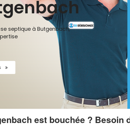
utgenbach
sse septique à Butgenbach,
pertise
s
genbach est bouchée ? Besoin 