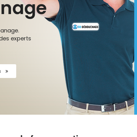
anage
Manage.
 des experts
s