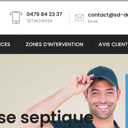
0479 84 23 37
contact@sd-d
7j/7 et 24h/24
Email
ICES
ZONES D’INTERVENTION
AVIS CLIEN
se septique