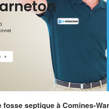
arneton
à
onnel
s
e fosse septique à Comines-Wa