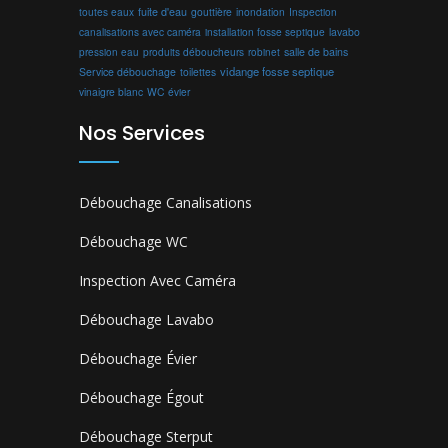
toutes eaux
fuite d'eau
gouttière
inondation
Inspection
canalisations avec caméra
installation fosse septique
lavabo
produits déboucheurs
salle de bains
pression eau
robinet
vidange fosse septique
Service débouchage
toilettes
vinaigre blanc
WC
évier
Nos Services
Débouchage Canalisations
Débouchage WC
Inspection Avec Caméra
Débouchage Lavabo
Débouchage Évier
Débouchage Égout
Débouchage Sterput