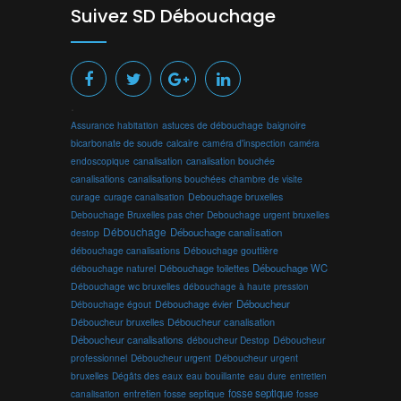
Suivez SD Débouchage
.
Assurance habitation
astuces de débouchage
baignoire
bicarbonate de soude
calcaire
caméra d'inspection
caméra
endoscopique
canalisation
canalisation bouchée
canalisations
canalisations bouchées
chambre de visite
curage
curage canalisation
Debouchage bruxelles
Debouchage Bruxelles pas cher
Debouchage urgent bruxelles
Débouchage
Débouchage canalisation
destop
débouchage canalisations
Débouchage gouttière
Débouchage toilettes
Débouchage WC
débouchage naturel
Débouchage wc bruxelles
débouchage à haute pression
Débouchage évier
Déboucheur
Débouchage égout
Déboucheur canalisation
Déboucheur bruxelles
Déboucheur canalisations
déboucheur Destop
Déboucheur
professionnel
Déboucheur urgent
Déboucheur urgent
bruxelles
Dégâts des eaux
eau bouillante
entretien
eau dure
fosse septique
canalisation
entretien fosse septique
fosse