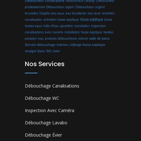
Déboucheur canalisations
déboucheur Destop
Déboucheur
professionnel
Déboucheur urgent
Déboucheur urgent
bruxelles
Dégâts des eaux
eau bouillante
entretien
eau dure
fosse septique
canalisation
entretien fosse septique
fosse
toutes eaux
fuite d'eau
gouttière
inondation
Inspection
canalisations avec caméra
installation fosse septique
lavabo
produits déboucheurs
salle de bains
pression eau
robinet
vidange fosse septique
Service débouchage
toilettes
vinaigre blanc
WC
évier
Nos Services
Débouchage Canalisations
Débouchage WC
Inspection Avec Caméra
Débouchage Lavabo
Débouchage Évier