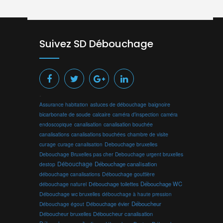
Suivez SD Débouchage
.
Assurance habitation
astuces de débouchage
baignoire
bicarbonate de soude
calcaire
caméra d'inspection
caméra
endoscopique
canalisation
canalisation bouchée
canalisations
canalisations bouchées
chambre de visite
curage
curage canalisation
Debouchage bruxelles
Debouchage Bruxelles pas cher
Debouchage urgent bruxelles
Débouchage
Débouchage canalisation
destop
débouchage canalisations
Débouchage gouttière
Débouchage toilettes
Débouchage WC
débouchage naturel
Débouchage wc bruxelles
débouchage à haute pression
Débouchage évier
Déboucheur
Débouchage égout
Déboucheur canalisation
Déboucheur bruxelles