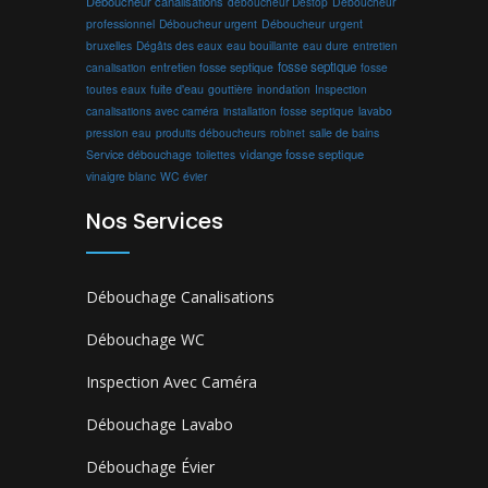
Déboucheur canalisations
déboucheur Destop
Déboucheur
professionnel
Déboucheur urgent
Déboucheur urgent
bruxelles
Dégâts des eaux
eau bouillante
entretien
eau dure
fosse septique
canalisation
entretien fosse septique
fosse
toutes eaux
fuite d'eau
gouttière
inondation
Inspection
canalisations avec caméra
installation fosse septique
lavabo
produits déboucheurs
salle de bains
pression eau
robinet
vidange fosse septique
Service débouchage
toilettes
vinaigre blanc
WC
évier
Nos Services
Débouchage Canalisations
Débouchage WC
Inspection Avec Caméra
Débouchage Lavabo
Débouchage Évier