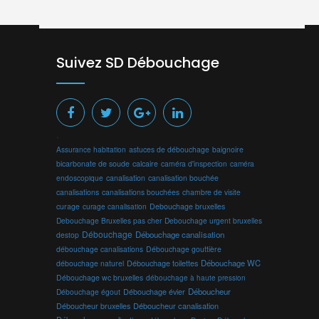
Suivez SD Débouchage
.
Assurance habitation
astuces de débouchage
baignoire
bicarbonate de soude
calcaire
caméra d'inspection
caméra
endoscopique
canalisation
canalisation bouchée
canalisations
canalisations bouchées
chambre de visite
curage
curage canalisation
Debouchage bruxelles
Debouchage Bruxelles pas cher
Debouchage urgent bruxelles
Débouchage
Débouchage canalisation
destop
débouchage canalisations
Débouchage gouttière
Débouchage toilettes
Débouchage WC
débouchage naturel
Débouchage wc bruxelles
débouchage à haute pression
Débouchage évier
Déboucheur
Débouchage égout
Déboucheur canalisation
Déboucheur bruxelles