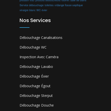
produits déboucheurs
salle de bains
pression eau
robinet
vidange fosse septique
Service débouchage
toilettes
vinaigre blanc
WC
évier
Nos Services
Débouchage Canalisations
Débouchage WC
Inspection Avec Caméra
Débouchage Lavabo
Débouchage Évier
Débouchage Égout
Débouchage Sterput
Débouchage Douche