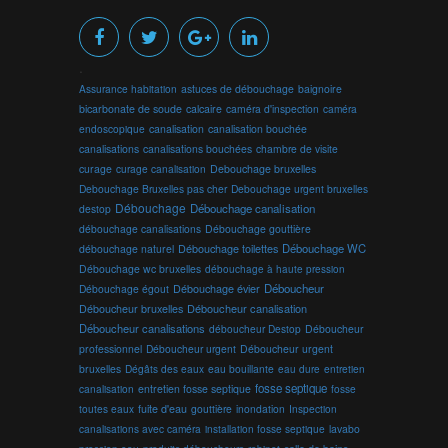
.
Assurance habitation
astuces de débouchage
baignoire
bicarbonate de soude
calcaire
caméra d'inspection
caméra
endoscopique
canalisation
canalisation bouchée
canalisations
canalisations bouchées
chambre de visite
curage
curage canalisation
Debouchage bruxelles
Debouchage Bruxelles pas cher
Debouchage urgent bruxelles
Débouchage
Débouchage canalisation
destop
débouchage canalisations
Débouchage gouttière
Débouchage toilettes
Débouchage WC
débouchage naturel
Débouchage wc bruxelles
débouchage à haute pression
Débouchage évier
Déboucheur
Débouchage égout
Déboucheur canalisation
Déboucheur bruxelles
Déboucheur canalisations
déboucheur Destop
Déboucheur
professionnel
Déboucheur urgent
Déboucheur urgent
bruxelles
Dégâts des eaux
eau bouillante
entretien
eau dure
fosse septique
canalisation
entretien fosse septique
fosse
toutes eaux
fuite d'eau
gouttière
inondation
Inspection
canalisations avec caméra
installation fosse septique
lavabo