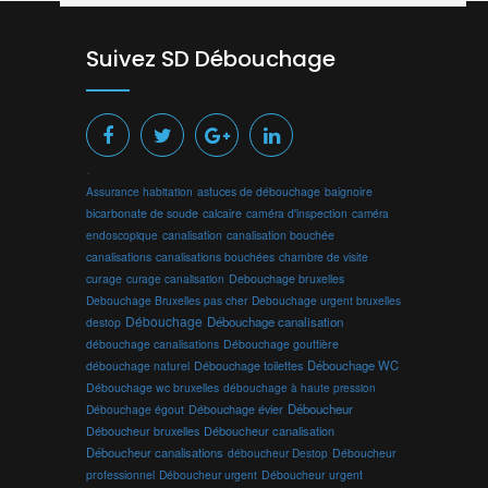
Suivez SD Débouchage
.
Assurance habitation
astuces de débouchage
baignoire
bicarbonate de soude
calcaire
caméra d'inspection
caméra
endoscopique
canalisation
canalisation bouchée
canalisations
canalisations bouchées
chambre de visite
curage
curage canalisation
Debouchage bruxelles
Debouchage Bruxelles pas cher
Debouchage urgent bruxelles
Débouchage
Débouchage canalisation
destop
débouchage canalisations
Débouchage gouttière
Débouchage toilettes
Débouchage WC
débouchage naturel
Débouchage wc bruxelles
débouchage à haute pression
Débouchage évier
Déboucheur
Débouchage égout
Déboucheur canalisation
Déboucheur bruxelles
Déboucheur canalisations
déboucheur Destop
Déboucheur
professionnel
Déboucheur urgent
Déboucheur urgent