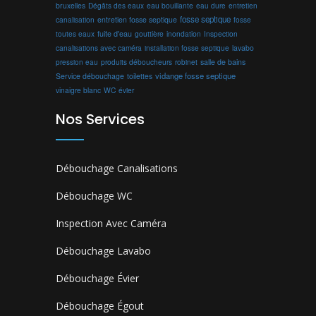
bruxelles
Dégâts des eaux
eau bouillante
entretien
eau dure
fosse septique
canalisation
entretien fosse septique
fosse
toutes eaux
fuite d'eau
gouttière
inondation
Inspection
canalisations avec caméra
installation fosse septique
lavabo
produits déboucheurs
salle de bains
pression eau
robinet
vidange fosse septique
Service débouchage
toilettes
vinaigre blanc
WC
évier
Nos Services
Débouchage Canalisations
Débouchage WC
Inspection Avec Caméra
Débouchage Lavabo
Débouchage Évier
Débouchage Égout