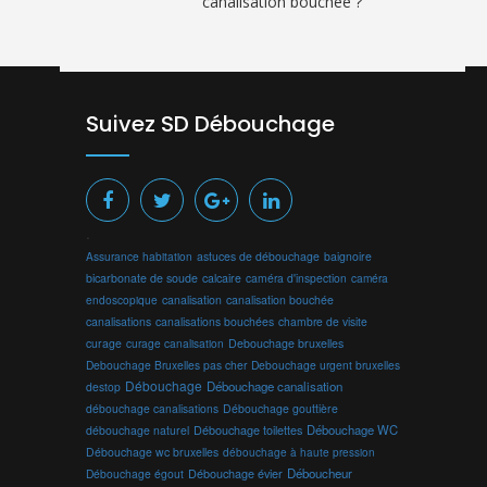
canalisation bouchée ?
Suivez SD Débouchage
.
Assurance habitation
astuces de débouchage
baignoire
bicarbonate de soude
calcaire
caméra d'inspection
caméra
endoscopique
canalisation
canalisation bouchée
canalisations
canalisations bouchées
chambre de visite
curage
curage canalisation
Debouchage bruxelles
Debouchage Bruxelles pas cher
Debouchage urgent bruxelles
Débouchage
Débouchage canalisation
destop
débouchage canalisations
Débouchage gouttière
Débouchage toilettes
Débouchage WC
débouchage naturel
Débouchage wc bruxelles
débouchage à haute pression
Débouchage évier
Déboucheur
Débouchage égout