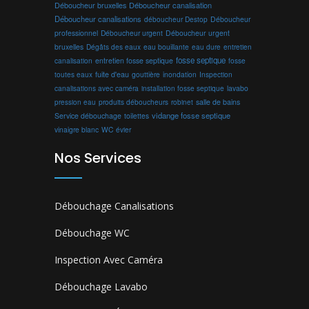
Déboucheur canalisation
Déboucheur bruxelles
Déboucheur canalisations
déboucheur Destop
Déboucheur
professionnel
Déboucheur urgent
Déboucheur urgent
bruxelles
Dégâts des eaux
eau bouillante
entretien
eau dure
fosse septique
canalisation
entretien fosse septique
fosse
toutes eaux
fuite d'eau
gouttière
inondation
Inspection
canalisations avec caméra
installation fosse septique
lavabo
produits déboucheurs
salle de bains
pression eau
robinet
vidange fosse septique
Service débouchage
toilettes
vinaigre blanc
WC
évier
Nos Services
Débouchage Canalisations
Débouchage WC
Inspection Avec Caméra
Débouchage Lavabo