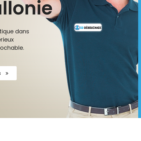
llonie
ptique dans
érieux
rochable.
s