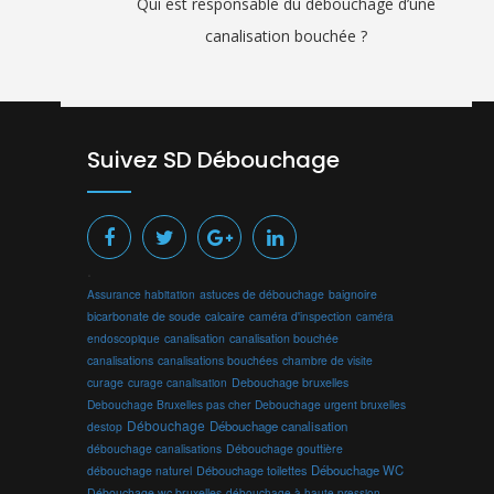
Qui est responsable du débouchage d’une
canalisation bouchée ?
Suivez SD Débouchage
.
Assurance habitation
astuces de débouchage
baignoire
bicarbonate de soude
calcaire
caméra d'inspection
caméra
endoscopique
canalisation
canalisation bouchée
canalisations
canalisations bouchées
chambre de visite
curage
curage canalisation
Debouchage bruxelles
Debouchage Bruxelles pas cher
Debouchage urgent bruxelles
Débouchage
Débouchage canalisation
destop
débouchage canalisations
Débouchage gouttière
Débouchage toilettes
Débouchage WC
débouchage naturel
Débouchage wc bruxelles
débouchage à haute pression