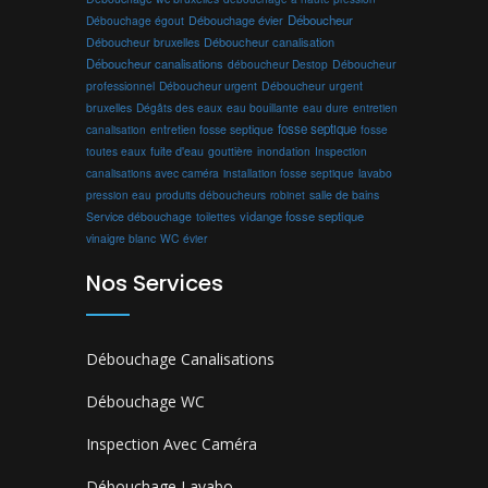
Débouchage évier
Déboucheur
Débouchage égout
Déboucheur canalisation
Déboucheur bruxelles
Déboucheur canalisations
déboucheur Destop
Déboucheur
professionnel
Déboucheur urgent
Déboucheur urgent
bruxelles
Dégâts des eaux
eau bouillante
entretien
eau dure
fosse septique
canalisation
entretien fosse septique
fosse
toutes eaux
fuite d'eau
gouttière
inondation
Inspection
canalisations avec caméra
installation fosse septique
lavabo
produits déboucheurs
salle de bains
pression eau
robinet
vidange fosse septique
Service débouchage
toilettes
vinaigre blanc
WC
évier
Nos Services
Débouchage Canalisations
Débouchage WC
Inspection Avec Caméra
Débouchage Lavabo