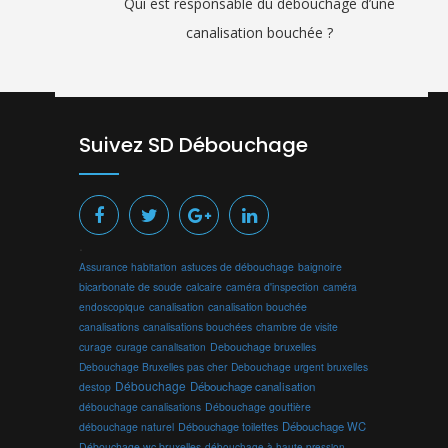
Qui est responsable du débouchage d’une
canalisation bouchée ?
Suivez SD Débouchage
.
Assurance habitation
astuces de débouchage
baignoire
bicarbonate de soude
calcaire
caméra d'inspection
caméra
endoscopique
canalisation
canalisation bouchée
canalisations
canalisations bouchées
chambre de visite
curage
curage canalisation
Debouchage bruxelles
Debouchage Bruxelles pas cher
Debouchage urgent bruxelles
Débouchage
Débouchage canalisation
destop
débouchage canalisations
Débouchage gouttière
Débouchage toilettes
Débouchage WC
débouchage naturel
Débouchage wc bruxelles
débouchage à haute pression