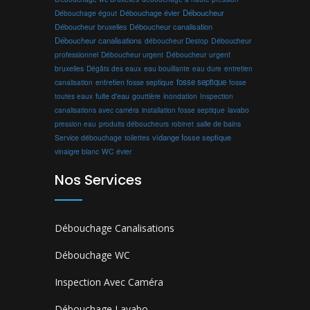
Débouchage évier
Déboucheur
Débouchage égout
Déboucheur canalisation
Déboucheur bruxelles
Déboucheur canalisations
déboucheur Destop
Déboucheur
professionnel
Déboucheur urgent
Déboucheur urgent
bruxelles
Dégâts des eaux
eau bouillante
entretien
eau dure
fosse septique
canalisation
entretien fosse septique
fosse
toutes eaux
fuite d'eau
gouttière
inondation
Inspection
canalisations avec caméra
installation fosse septique
lavabo
produits déboucheurs
salle de bains
pression eau
robinet
vidange fosse septique
Service débouchage
toilettes
vinaigre blanc
WC
évier
Nos Services
Débouchage Canalisations
Débouchage WC
Inspection Avec Caméra
Débouchage Lavabo