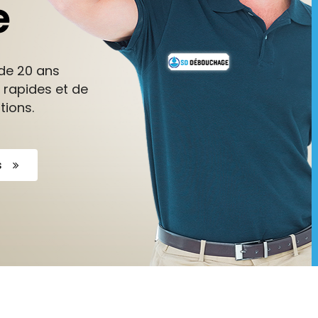
e
de 20 ans
 rapides et de
tions.
s