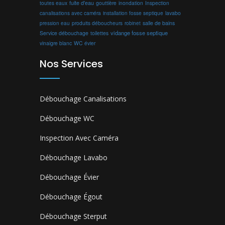
toutes eaux
fuite d'eau
gouttière
inondation
Inspection
canalisations avec caméra
installation fosse septique
lavabo
produits déboucheurs
salle de bains
pression eau
robinet
vidange fosse septique
Service débouchage
toilettes
vinaigre blanc
WC
évier
Nos Services
Débouchage Canalisations
Débouchage WC
Inspection Avec Caméra
Débouchage Lavabo
Débouchage Évier
Débouchage Égout
Débouchage Sterput