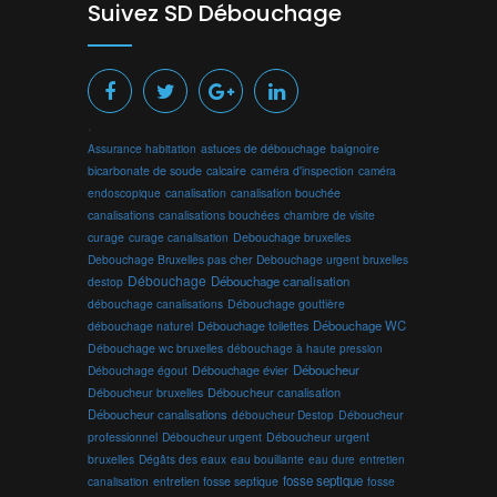
Suivez SD Débouchage
.
Assurance habitation
astuces de débouchage
baignoire
bicarbonate de soude
calcaire
caméra d'inspection
caméra
endoscopique
canalisation
canalisation bouchée
canalisations
canalisations bouchées
chambre de visite
curage
curage canalisation
Debouchage bruxelles
Debouchage Bruxelles pas cher
Debouchage urgent bruxelles
Débouchage
Débouchage canalisation
destop
débouchage canalisations
Débouchage gouttière
Débouchage toilettes
Débouchage WC
débouchage naturel
Débouchage wc bruxelles
débouchage à haute pression
Débouchage évier
Déboucheur
Débouchage égout
Déboucheur canalisation
Déboucheur bruxelles
Déboucheur canalisations
déboucheur Destop
Déboucheur
professionnel
Déboucheur urgent
Déboucheur urgent
bruxelles
Dégâts des eaux
eau bouillante
entretien
eau dure
fosse septique
canalisation
entretien fosse septique
fosse