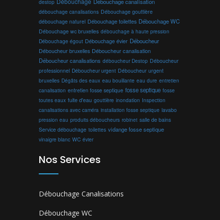
Débouchage
Débouchage canalisation
destop
débouchage canalisations
Débouchage gouttière
Débouchage toilettes
Débouchage WC
débouchage naturel
Débouchage wc bruxelles
débouchage à haute pression
Débouchage évier
Déboucheur
Débouchage égout
Déboucheur canalisation
Déboucheur bruxelles
Déboucheur canalisations
déboucheur Destop
Déboucheur
professionnel
Déboucheur urgent
Déboucheur urgent
bruxelles
Dégâts des eaux
eau bouillante
entretien
eau dure
fosse septique
canalisation
entretien fosse septique
fosse
toutes eaux
fuite d'eau
gouttière
inondation
Inspection
canalisations avec caméra
installation fosse septique
lavabo
produits déboucheurs
salle de bains
pression eau
robinet
vidange fosse septique
Service débouchage
toilettes
vinaigre blanc
WC
évier
Nos Services
Débouchage Canalisations
Débouchage WC