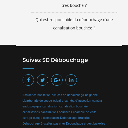
très bouché ?
Qui est responsable du débouchage d’une
canalisation bouchée ?
Suivez SD Débouchage
.
Assurance habitation
astuces de débouchage
baignoire
bicarbonate de soude
calcaire
caméra d'inspection
caméra
endoscopique
canalisation
canalisation bouchée
canalisations
canalisations bouchées
chambre de visite
curage
curage canalisation
Debouchage bruxelles
Debouchage Bruxelles pas cher
Debouchage urgent bruxelles