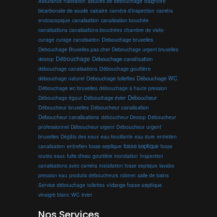
Assurance habitation
astuces de débouchage
baignoire
bicarbonate de soude
calcaire
caméra d'inspection
caméra
endoscopique
canalisation
canalisation bouchée
canalisations
canalisations bouchées
chambre de visite
curage
curage canalisation
Debouchage bruxelles
Debouchage Bruxelles pas cher
Debouchage urgent bruxelles
Débouchage
Débouchage canalisation
destop
débouchage canalisations
Débouchage gouttière
Débouchage toilettes
Débouchage WC
débouchage naturel
Débouchage wc bruxelles
débouchage à haute pression
Débouchage évier
Déboucheur
Débouchage égout
Déboucheur canalisation
Déboucheur bruxelles
Déboucheur canalisations
déboucheur Destop
Déboucheur
professionnel
Déboucheur urgent
Déboucheur urgent
bruxelles
Dégâts des eaux
eau bouillante
entretien
eau dure
fosse septique
canalisation
entretien fosse septique
fosse
toutes eaux
fuite d'eau
gouttière
inondation
Inspection
canalisations avec caméra
installation fosse septique
lavabo
produits déboucheurs
salle de bains
pression eau
robinet
vidange fosse septique
Service débouchage
toilettes
vinaigre blanc
WC
évier
Nos Services