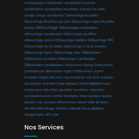
endoscopique
canalisation
canalisation bouchée
canalisations
canalisations bouchées
chambre de visite
curage
curage canalisation
Debouchage bruxelles
Debouchage Bruxelles pas cher
Debouchage urgent bruxelles
Débouchage
Débouchage canalisation
destop
débouchage canalisations
Débouchage gouttière
Débouchage toilettes
Débouchage WC
débouchage naturel
Débouchage wc bruxelles
débouchage à haute pression
Débouchage évier
Déboucheur
Débouchage égout
Déboucheur canalisation
Déboucheur bruxelles
Déboucheur canalisations
déboucheur Destop
Déboucheur
professionnel
Déboucheur urgent
Déboucheur urgent
bruxelles
Dégâts des eaux
eau bouillante
entretien
eau dure
fosse septique
canalisation
entretien fosse septique
fosse
toutes eaux
fuite d'eau
gouttière
inondation
Inspection
canalisations avec caméra
installation fosse septique
lavabo
produits déboucheurs
salle de bains
pression eau
robinet
vidange fosse septique
Service débouchage
toilettes
vinaigre blanc
WC
évier
Nos Services