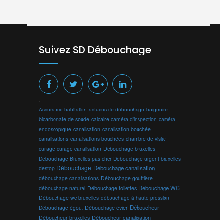
Suivez SD Débouchage
.
Assurance habitation
astuces de débouchage
baignoire
bicarbonate de soude
calcaire
caméra d'inspection
caméra
endoscopique
canalisation
canalisation bouchée
canalisations
canalisations bouchées
chambre de visite
curage
curage canalisation
Debouchage bruxelles
Debouchage Bruxelles pas cher
Debouchage urgent bruxelles
Débouchage
Débouchage canalisation
destop
débouchage canalisations
Débouchage gouttière
Débouchage toilettes
Débouchage WC
débouchage naturel
Débouchage wc bruxelles
débouchage à haute pression
Débouchage évier
Déboucheur
Débouchage égout
Déboucheur canalisation
Déboucheur bruxelles