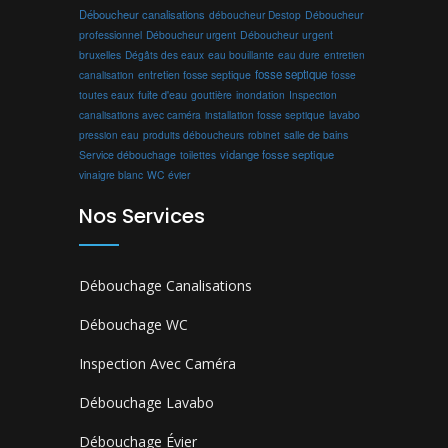
Déboucheur canalisations
déboucheur Destop
Déboucheur
professionnel
Déboucheur urgent
Déboucheur urgent
bruxelles
Dégâts des eaux
eau bouillante
entretien
eau dure
fosse septique
canalisation
entretien fosse septique
fosse
toutes eaux
fuite d'eau
gouttière
inondation
Inspection
canalisations avec caméra
installation fosse septique
lavabo
produits déboucheurs
salle de bains
pression eau
robinet
vidange fosse septique
Service débouchage
toilettes
vinaigre blanc
WC
évier
Nos Services
Débouchage Canalisations
Débouchage WC
Inspection Avec Caméra
Débouchage Lavabo
Débouchage Évier