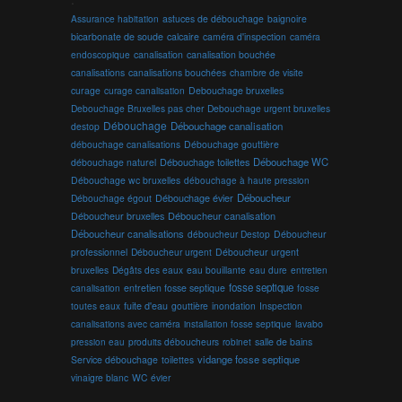
Assurance habitation
astuces de débouchage
baignoire
bicarbonate de soude
calcaire
caméra d'inspection
caméra
endoscopique
canalisation
canalisation bouchée
canalisations
canalisations bouchées
chambre de visite
curage
curage canalisation
Debouchage bruxelles
Debouchage Bruxelles pas cher
Debouchage urgent bruxelles
Débouchage
Débouchage canalisation
destop
débouchage canalisations
Débouchage gouttière
Débouchage toilettes
Débouchage WC
débouchage naturel
Débouchage wc bruxelles
débouchage à haute pression
Débouchage évier
Déboucheur
Débouchage égout
Déboucheur canalisation
Déboucheur bruxelles
Déboucheur canalisations
déboucheur Destop
Déboucheur
professionnel
Déboucheur urgent
Déboucheur urgent
bruxelles
Dégâts des eaux
eau bouillante
entretien
eau dure
fosse septique
canalisation
entretien fosse septique
fosse
toutes eaux
fuite d'eau
gouttière
inondation
Inspection
canalisations avec caméra
installation fosse septique
lavabo
produits déboucheurs
salle de bains
pression eau
robinet
vidange fosse septique
Service débouchage
toilettes
vinaigre blanc
WC
évier