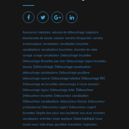
.
Assurance habitation
astuces de débouchage
baignoire
bicarbonate de soude
calcaire
caméra d'inspection
caméra
endoscopique
canalisation
canalisation bouchée
canalisations
canalisations bouchées
chambre de visite
curage
curage canalisation
Debouchage bruxelles
Debouchage Bruxelles pas cher
Debouchage urgent bruxelles
Débouchage
Débouchage canalisation
destop
débouchage canalisations
Débouchage gouttière
Débouchage toilettes
Débouchage WC
débouchage naturel
Débouchage wc bruxelles
débouchage à haute pression
Débouchage évier
Déboucheur
Débouchage égout
Déboucheur canalisation
Déboucheur bruxelles
Déboucheur canalisations
déboucheur Destop
Déboucheur
professionnel
Déboucheur urgent
Déboucheur urgent
bruxelles
Dégâts des eaux
eau bouillante
entretien
eau dure
fosse septique
canalisation
entretien fosse septique
fosse
toutes eaux
fuite d'eau
gouttière
inondation
Inspection