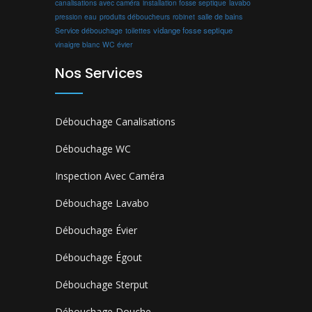
canalisations avec caméra
installation fosse septique
lavabo
produits déboucheurs
salle de bains
pression eau
robinet
vidange fosse septique
Service débouchage
toilettes
vinaigre blanc
WC
évier
Nos Services
Débouchage Canalisations
Débouchage WC
Inspection Avec Caméra
Débouchage Lavabo
Débouchage Évier
Débouchage Égout
Débouchage Sterput
Débouchage Douche