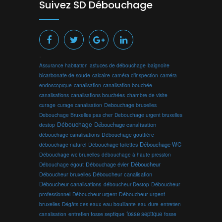
Suivez SD Débouchage
.
Assurance habitation
astuces de débouchage
baignoire
bicarbonate de soude
calcaire
caméra d'inspection
caméra
endoscopique
canalisation
canalisation bouchée
canalisations
canalisations bouchées
chambre de visite
curage
curage canalisation
Debouchage bruxelles
Debouchage Bruxelles pas cher
Debouchage urgent bruxelles
Débouchage
Débouchage canalisation
destop
débouchage canalisations
Débouchage gouttière
Débouchage toilettes
Débouchage WC
débouchage naturel
Débouchage wc bruxelles
débouchage à haute pression
Débouchage évier
Déboucheur
Débouchage égout
Déboucheur canalisation
Déboucheur bruxelles
Déboucheur canalisations
déboucheur Destop
Déboucheur
professionnel
Déboucheur urgent
Déboucheur urgent
bruxelles
Dégâts des eaux
eau bouillante
entretien
eau dure
fosse septique
canalisation
entretien fosse septique
fosse