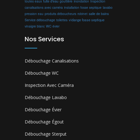
toutes eaux
fuite d'eau
gouttière
inondation
Inspection
canalisations avec caméra
installation fosse septique
lavabo
produits déboucheurs
salle de bains
pression eau
robinet
vidange fosse septique
Service débouchage
toilettes
vinaigre blanc
WC
évier
Nos Services
Débouchage Canalisations
Débouchage WC
Inspection Avec Caméra
Débouchage Lavabo
Débouchage Évier
Débouchage Égout
Débouchage Sterput