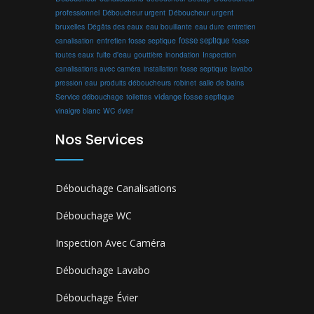
professionnel
Déboucheur urgent
Déboucheur urgent
bruxelles
Dégâts des eaux
eau bouillante
entretien
eau dure
fosse septique
canalisation
entretien fosse septique
fosse
toutes eaux
fuite d'eau
gouttière
inondation
Inspection
canalisations avec caméra
installation fosse septique
lavabo
produits déboucheurs
salle de bains
pression eau
robinet
vidange fosse septique
Service débouchage
toilettes
vinaigre blanc
WC
évier
Nos Services
Débouchage Canalisations
Débouchage WC
Inspection Avec Caméra
Débouchage Lavabo
Débouchage Évier