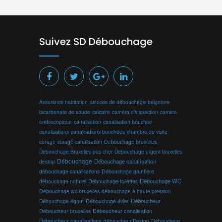
Suivez SD Débouchage
.
Assurance habitation
astuces de débouchage
baignoire
bicarbonate de soude
calcaire
caméra d'inspection
caméra
endoscopique
canalisation
canalisation bouchée
canalisations
canalisations bouchées
chambre de visite
curage
curage canalisation
Debouchage bruxelles
Debouchage Bruxelles pas cher
Debouchage urgent bruxelles
Débouchage
Débouchage canalisation
destop
débouchage canalisations
Débouchage gouttière
Débouchage toilettes
Débouchage WC
débouchage naturel
Débouchage wc bruxelles
débouchage à haute pression
Débouchage évier
Déboucheur
Débouchage égout
Déboucheur canalisation
Déboucheur bruxelles
Déboucheur canalisations
déboucheur Destop
Déboucheur