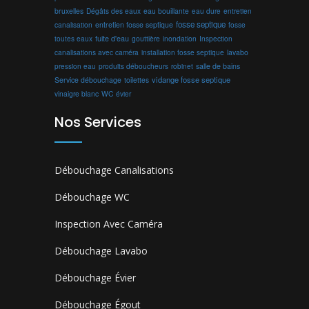
bruxelles
Dégâts des eaux
eau bouillante
entretien
eau dure
fosse septique
canalisation
entretien fosse septique
fosse
toutes eaux
fuite d'eau
gouttière
inondation
Inspection
canalisations avec caméra
installation fosse septique
lavabo
produits déboucheurs
salle de bains
pression eau
robinet
vidange fosse septique
Service débouchage
toilettes
vinaigre blanc
WC
évier
Nos Services
Débouchage Canalisations
Débouchage WC
Inspection Avec Caméra
Débouchage Lavabo
Débouchage Évier
Débouchage Égout