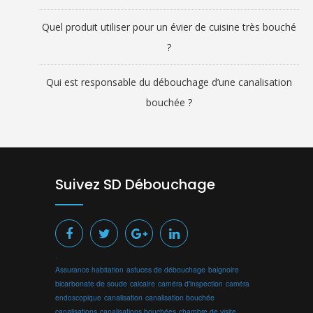
Quel produit utiliser pour un évier de cuisine très bouché
?
Qui est responsable du débouchage d’une canalisation
bouchée ?
Suivez SD Débouchage
.
Assurance habitation
astuces de débouchage
baignoire
bicarbonate de soude
calcaire
caméra d'inspection
caméra
endoscopique
canalisation
canalisation bouchée
canalisations
canalisations bouchées
chambre de visite