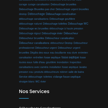
curage
curage canalisation
Debouchage bruxelles
Debouchage Bruxelles pas cher
Debouchage urgent bruxelles
Débouchage
Débouchage canalisation
destop
débouchage canalisations
Débouchage gouttière
Débouchage toilettes
Débouchage WC
débouchage naturel
Débouchage wc bruxelles
débouchage à haute pression
Débouchage évier
Déboucheur
Débouchage égout
Déboucheur canalisation
Déboucheur bruxelles
Déboucheur canalisations
déboucheur Destop
Déboucheur
professionnel
Déboucheur urgent
Déboucheur urgent
bruxelles
Dégâts des eaux
eau bouillante
entretien
eau dure
fosse septique
canalisation
entretien fosse septique
fosse
toutes eaux
fuite d'eau
gouttière
inondation
Inspection
canalisations avec caméra
installation fosse septique
lavabo
produits déboucheurs
salle de bains
pression eau
robinet
vidange fosse septique
Service débouchage
toilettes
vinaigre blanc
WC
évier
Nos Services