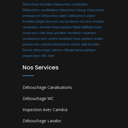
Déboucheur canalisation
Déboucheur bruxelles
Déboucheur canalisations
déboucheur Destop
Déboucheur
professionnel
Déboucheur urgent
Déboucheur urgent
bruxelles
Dégâts des eaux
eau bouillante
entretien
eau dure
fosse septique
canalisation
entretien fosse septique
fosse
toutes eaux
fuite d'eau
gouttière
inondation
Inspection
canalisations avec caméra
installation fosse septique
lavabo
produits déboucheurs
salle de bains
pression eau
robinet
vidange fosse septique
Service débouchage
toilettes
vinaigre blanc
WC
évier
Nos Services
Débouchage Canalisations
Débouchage WC
Inspection Avec Caméra
Débouchage Lavabo