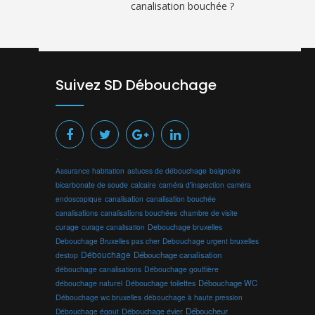
canalisation bouchée ?
Suivez SD Débouchage
.
Assurance habitation
astuces de débouchage
baignoire
bicarbonate de soude
calcaire
caméra d'inspection
caméra
endoscopique
canalisation
canalisation bouchée
canalisations
canalisations bouchées
chambre de visite
curage
curage canalisation
Debouchage bruxelles
Debouchage Bruxelles pas cher
Debouchage urgent bruxelles
Débouchage
Débouchage canalisation
destop
débouchage canalisations
Débouchage gouttière
Débouchage toilettes
Débouchage WC
débouchage naturel
Débouchage wc bruxelles
débouchage à haute pression
Débouchage évier
Déboucheur
Débouchage égout