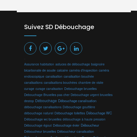
Suivez SD Débouchage
.
Assurance habitation
astuces de débouchage
baignoire
bicarbonate de soude
calcaire
caméra d'inspection
caméra
endoscopique
canalisation
canalisation bouchée
canalisations
canalisations bouchées
chambre de visite
curage
curage canalisation
Debouchage bruxelles
Debouchage Bruxelles pas cher
Debouchage urgent bruxelles
Débouchage
Débouchage canalisation
destop
débouchage canalisations
Débouchage gouttière
Débouchage toilettes
Débouchage WC
débouchage naturel
Débouchage wc bruxelles
débouchage à haute pression
Débouchage évier
Déboucheur
Débouchage égout
Déboucheur canalisation
Déboucheur bruxelles