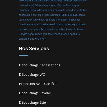
Déboucheur canalisations
déboucheur Destop
Déboucheur
professionnel
Déboucheur urgent
Déboucheur urgent
bruxelles
Dégâts des eaux
eau bouillante
entretien
eau dure
fosse septique
canalisation
entretien fosse septique
fosse
toutes eaux
fuite d'eau
gouttière
inondation
Inspection
canalisations avec caméra
installation fosse septique
lavabo
produits déboucheurs
salle de bains
pression eau
robinet
vidange fosse septique
Service débouchage
toilettes
vinaigre blanc
WC
évier
Nos Services
Débouchage Canalisations
Débouchage WC
Inspection Avec Caméra
Débouchage Lavabo
Débouchage Évier