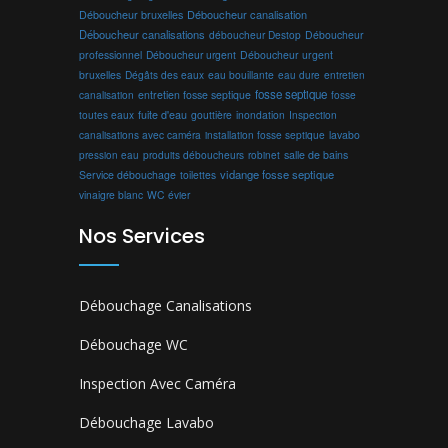
Déboucheur canalisation
Déboucheur bruxelles
Déboucheur canalisations
déboucheur Destop
Déboucheur
professionnel
Déboucheur urgent
Déboucheur urgent
bruxelles
Dégâts des eaux
eau bouillante
entretien
eau dure
fosse septique
canalisation
entretien fosse septique
fosse
toutes eaux
fuite d'eau
gouttière
inondation
Inspection
canalisations avec caméra
installation fosse septique
lavabo
produits déboucheurs
salle de bains
pression eau
robinet
vidange fosse septique
Service débouchage
toilettes
vinaigre blanc
WC
évier
Nos Services
Débouchage Canalisations
Débouchage WC
Inspection Avec Caméra
Débouchage Lavabo