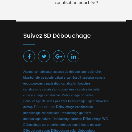
canalisation bouchée ?
Suivez SD Débouchage
.
Assurance habitation
astuces de débouchage
baignoire
bicarbonate de soude
calcaire
caméra d'inspection
caméra
endoscopique
canalisation
canalisation bouchée
canalisations
canalisations bouchées
chambre de visite
curage
curage canalisation
Debouchage bruxelles
Debouchage Bruxelles pas cher
Debouchage urgent bruxelles
Débouchage
Débouchage canalisation
destop
débouchage canalisations
Débouchage gouttière
Débouchage toilettes
Débouchage WC
débouchage naturel
Débouchage wc bruxelles
débouchage à haute pression
Débouchage évier
Déboucheur
Débouchage égout