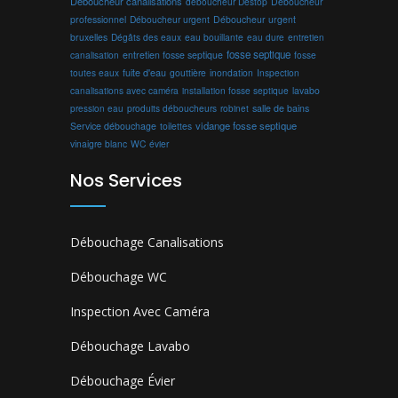
Déboucheur canalisations
déboucheur Destop
Déboucheur
professionnel
Déboucheur urgent
Déboucheur urgent
bruxelles
Dégâts des eaux
eau bouillante
entretien
eau dure
fosse septique
canalisation
entretien fosse septique
fosse
toutes eaux
fuite d'eau
gouttière
inondation
Inspection
canalisations avec caméra
installation fosse septique
lavabo
produits déboucheurs
salle de bains
pression eau
robinet
vidange fosse septique
Service débouchage
toilettes
vinaigre blanc
WC
évier
Nos Services
Débouchage Canalisations
Débouchage WC
Inspection Avec Caméra
Débouchage Lavabo
Débouchage Évier