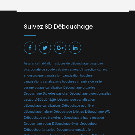
Suivez SD Débouchage
.
Assurance habitation
astuces de débouchage
baignoire
bicarbonate de soude
calcaire
caméra d'inspection
caméra
endoscopique
canalisation
canalisation bouchée
canalisations
canalisations bouchées
chambre de visite
curage
curage canalisation
Debouchage bruxelles
Debouchage Bruxelles pas cher
Debouchage urgent bruxelles
Débouchage
Débouchage canalisation
destop
débouchage canalisations
Débouchage gouttière
Débouchage toilettes
Débouchage WC
débouchage naturel
Débouchage wc bruxelles
débouchage à haute pression
Débouchage évier
Déboucheur
Débouchage égout
Déboucheur canalisation
Déboucheur bruxelles