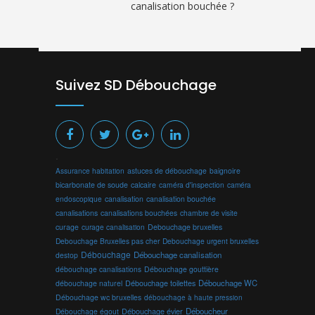
canalisation bouchée ?
Suivez SD Débouchage
.
Assurance habitation
astuces de débouchage
baignoire
bicarbonate de soude
calcaire
caméra d'inspection
caméra
endoscopique
canalisation
canalisation bouchée
canalisations
canalisations bouchées
chambre de visite
curage
curage canalisation
Debouchage bruxelles
Debouchage Bruxelles pas cher
Debouchage urgent bruxelles
Débouchage
Débouchage canalisation
destop
débouchage canalisations
Débouchage gouttière
Débouchage toilettes
Débouchage WC
débouchage naturel
Débouchage wc bruxelles
débouchage à haute pression
Débouchage évier
Déboucheur
Débouchage égout