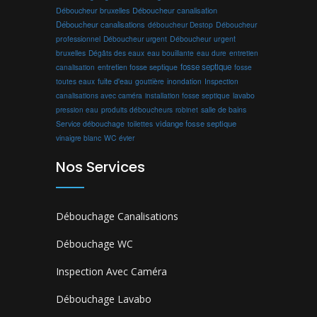
Déboucheur canalisation
Déboucheur bruxelles
Déboucheur canalisations
déboucheur Destop
Déboucheur
professionnel
Déboucheur urgent
Déboucheur urgent
bruxelles
Dégâts des eaux
eau bouillante
entretien
eau dure
fosse septique
canalisation
entretien fosse septique
fosse
toutes eaux
fuite d'eau
gouttière
inondation
Inspection
canalisations avec caméra
installation fosse septique
lavabo
produits déboucheurs
salle de bains
pression eau
robinet
vidange fosse septique
Service débouchage
toilettes
vinaigre blanc
WC
évier
Nos Services
Débouchage Canalisations
Débouchage WC
Inspection Avec Caméra
Débouchage Lavabo