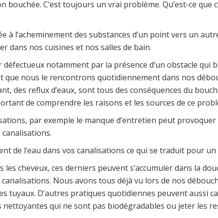
n bouchée. C’est toujours un vrai problème. Qu’est-ce que c
iée à l’acheminement des substances d’un point vers un autr
er dans nos cuisines et nos salles de bain.
 défectueux notamment par la présence d’un obstacle qui blo
 et que nous le rencontrons quotidiennement dans nos débou
t, des reflux d’eaux, sont tous des conséquences du boucha
mportant de comprendre les raisons et les sources de ce prob
lisations, par exemple le manque d’entretien peut provoquer
 canalisations.
 de l’eau dans vos canalisations ce qui se traduit pour u
 les cheveux, ces derniers peuvent s’accumuler dans la dou
 canalisations. Nous avons tous déjà vu lors de nos déboucha
es tuyaux. D’autres pratiques quotidiennes peuvent aussi c
 nettoyantes qui ne sont pas biodégradables ou jeter les res