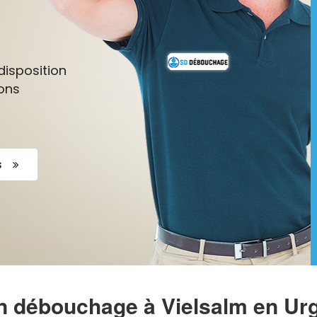
disposition
ons
s
n débouchage à Vielsalm en Ur