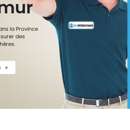
amur
ns la Province
ssurer des
hères.
s