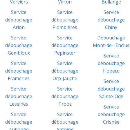
Verviers
Virton
Bullange
Service
Service
Service
débouchage
débouchage
débouchage
Arlon
Plombières
Chiny
Service
Service
Débouchage
débouchage
débouchage
Mont-de-l’Enclus
Gembloux
Pepinster
Service
Service
Service
débouchage
débouchage
débouchage
Flobecq
Frameries
Orp-Jauche
Service
Service
Service
débouchage
débouchage
débouchage
Sainte-Ode
Lessines
Trooz
Service
Service
Service
débouchage
débouchage
débouchage
Crisnée
Aubange
Antoing