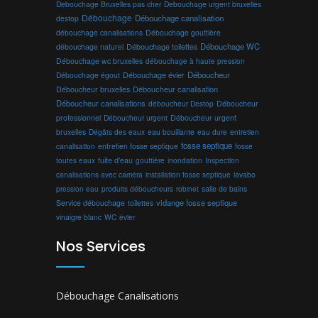
Debouchage Bruxelles pas cher
Debouchage urgent bruxelles
Débouchage
Débouchage canalisation
destop
débouchage canalisations
Débouchage gouttière
Débouchage toilettes
Débouchage WC
débouchage naturel
Débouchage wc bruxelles
débouchage à haute pression
Débouchage évier
Déboucheur
Débouchage égout
Déboucheur canalisation
Déboucheur bruxelles
Déboucheur canalisations
déboucheur Destop
Déboucheur
professionnel
Déboucheur urgent
Déboucheur urgent
bruxelles
Dégâts des eaux
eau bouillante
entretien
eau dure
fosse septique
canalisation
entretien fosse septique
fosse
toutes eaux
fuite d'eau
gouttière
inondation
Inspection
canalisations avec caméra
installation fosse septique
lavabo
produits déboucheurs
salle de bains
pression eau
robinet
vidange fosse septique
Service débouchage
toilettes
vinaigre blanc
WC
évier
Nos Services
Débouchage Canalisations