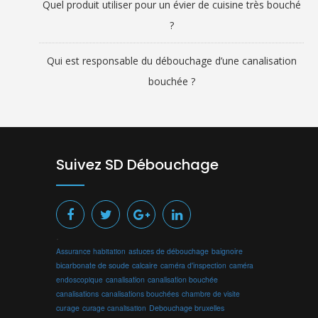
Quel produit utiliser pour un évier de cuisine très bouché
?
Qui est responsable du débouchage d’une canalisation
bouchée ?
Suivez SD Débouchage
.
Assurance habitation
astuces de débouchage
baignoire
bicarbonate de soude
calcaire
caméra d'inspection
caméra
endoscopique
canalisation
canalisation bouchée
canalisations
canalisations bouchées
chambre de visite
curage
curage canalisation
Debouchage bruxelles