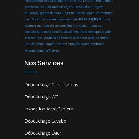
Déboucheur canalisations
déboucheur Destop
Déboucheur
professionnel
Déboucheur urgent
Déboucheur urgent
bruxelles
Dégâts des eaux
eau bouillante
entretien
eau dure
fosse septique
canalisation
entretien fosse septique
fosse
toutes eaux
fuite d'eau
gouttière
inondation
Inspection
canalisations avec caméra
installation fosse septique
lavabo
produits déboucheurs
salle de bains
pression eau
robinet
vidange fosse septique
Service débouchage
toilettes
vinaigre blanc
WC
évier
Nos Services
Débouchage Canalisations
Débouchage WC
Inspection Avec Caméra
Débouchage Lavabo
Débouchage Évier