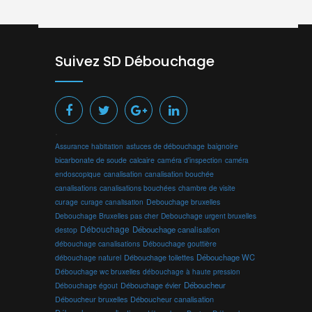
Suivez SD Débouchage
.
Assurance habitation
astuces de débouchage
baignoire
bicarbonate de soude
calcaire
caméra d'inspection
caméra
endoscopique
canalisation
canalisation bouchée
canalisations
canalisations bouchées
chambre de visite
curage
curage canalisation
Debouchage bruxelles
Debouchage Bruxelles pas cher
Debouchage urgent bruxelles
Débouchage
Débouchage canalisation
destop
débouchage canalisations
Débouchage gouttière
Débouchage toilettes
Débouchage WC
débouchage naturel
Débouchage wc bruxelles
débouchage à haute pression
Débouchage évier
Déboucheur
Débouchage égout
Déboucheur canalisation
Déboucheur bruxelles