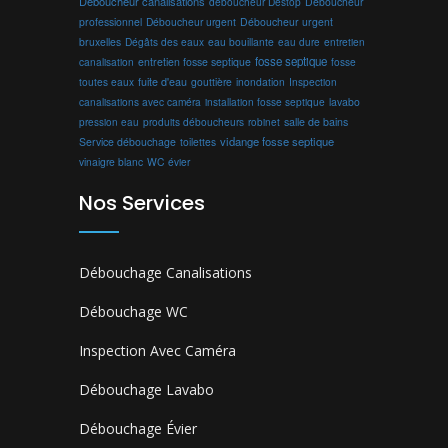
Déboucheur canalisations
déboucheur Destop
Déboucheur
professionnel
Déboucheur urgent
Déboucheur urgent
bruxelles
Dégâts des eaux
eau bouillante
entretien
eau dure
fosse septique
canalisation
entretien fosse septique
fosse
toutes eaux
fuite d'eau
gouttière
inondation
Inspection
canalisations avec caméra
installation fosse septique
lavabo
produits déboucheurs
salle de bains
pression eau
robinet
vidange fosse septique
Service débouchage
toilettes
vinaigre blanc
WC
évier
Nos Services
Débouchage Canalisations
Débouchage WC
Inspection Avec Caméra
Débouchage Lavabo
Débouchage Évier