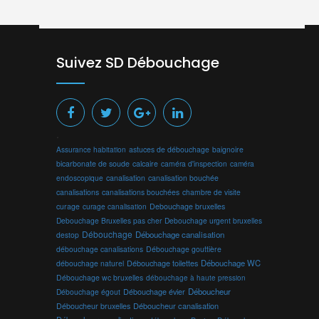
Suivez SD Débouchage
.
Assurance habitation
astuces de débouchage
baignoire
bicarbonate de soude
calcaire
caméra d'inspection
caméra
endoscopique
canalisation
canalisation bouchée
canalisations
canalisations bouchées
chambre de visite
curage
curage canalisation
Debouchage bruxelles
Debouchage Bruxelles pas cher
Debouchage urgent bruxelles
Débouchage
Débouchage canalisation
destop
débouchage canalisations
Débouchage gouttière
Débouchage toilettes
Débouchage WC
débouchage naturel
Débouchage wc bruxelles
débouchage à haute pression
Débouchage évier
Déboucheur
Débouchage égout
Déboucheur canalisation
Déboucheur bruxelles