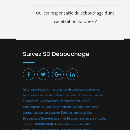
Qui est responsable du débouchage d’une
canalisation bouchée ?
Suivez SD Débouchage
.
Assurance habitation
astuces de débouchage
baignoire
bicarbonate de soude
calcaire
caméra d'inspection
caméra
endoscopique
canalisation
canalisation bouchée
canalisations
canalisations bouchées
chambre de visite
curage
curage canalisation
Debouchage bruxelles
Debouchage Bruxelles pas cher
Debouchage urgent bruxelles
Débouchage
Débouchage canalisation
destop
débouchage canalisations
Débouchage gouttière