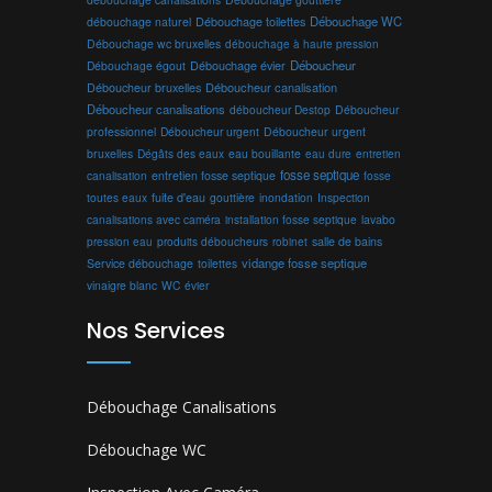
Débouchage toilettes
Débouchage WC
débouchage naturel
Débouchage wc bruxelles
débouchage à haute pression
Débouchage évier
Déboucheur
Débouchage égout
Déboucheur canalisation
Déboucheur bruxelles
Déboucheur canalisations
déboucheur Destop
Déboucheur
professionnel
Déboucheur urgent
Déboucheur urgent
bruxelles
Dégâts des eaux
eau bouillante
entretien
eau dure
fosse septique
canalisation
entretien fosse septique
fosse
toutes eaux
fuite d'eau
gouttière
inondation
Inspection
canalisations avec caméra
installation fosse septique
lavabo
produits déboucheurs
salle de bains
pression eau
robinet
vidange fosse septique
Service débouchage
toilettes
vinaigre blanc
WC
évier
Nos Services
Débouchage Canalisations
Débouchage WC