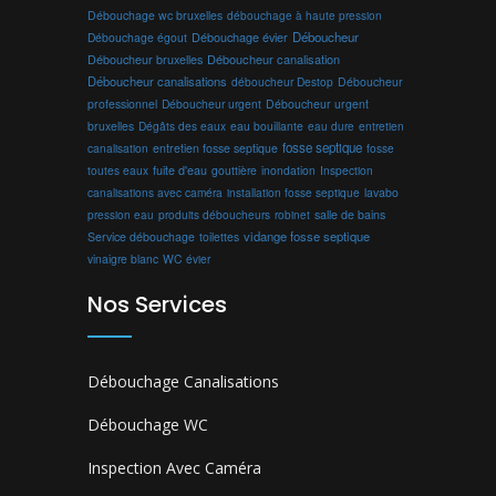
Débouchage wc bruxelles
débouchage à haute pression
Débouchage évier
Déboucheur
Débouchage égout
Déboucheur canalisation
Déboucheur bruxelles
Déboucheur canalisations
déboucheur Destop
Déboucheur
professionnel
Déboucheur urgent
Déboucheur urgent
bruxelles
Dégâts des eaux
eau bouillante
entretien
eau dure
fosse septique
canalisation
entretien fosse septique
fosse
toutes eaux
fuite d'eau
gouttière
inondation
Inspection
canalisations avec caméra
installation fosse septique
lavabo
produits déboucheurs
salle de bains
pression eau
robinet
vidange fosse septique
Service débouchage
toilettes
vinaigre blanc
WC
évier
Nos Services
Débouchage Canalisations
Débouchage WC
Inspection Avec Caméra