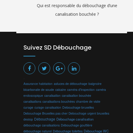
Qui est responsable du débouchage d’une
canalisation bouchée ?
Suivez SD Débouchage
.
Assurance habitation
astuces de débouchage
baignoire
bicarbonate de soude
calcaire
caméra d'inspection
caméra
endoscopique
canalisation
canalisation bouchée
canalisations
canalisations bouchées
chambre de visite
curage
curage canalisation
Debouchage bruxelles
Debouchage Bruxelles pas cher
Debouchage urgent bruxelles
Débouchage
Débouchage canalisation
destop
débouchage canalisations
Débouchage gouttière
Débouchage toilettes
Débouchage WC
débouchage naturel