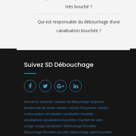
très bouché ?
Qui est responsable du débouchage d’une
canalisation bouchée ?
Suivez SD Débouchage
.
Assurance habitation
astuces de débouchage
baignoire
bicarbonate de soude
calcaire
caméra d'inspection
caméra
endoscopique
canalisation
canalisation bouchée
canalisations
canalisations bouchées
chambre de visite
curage
curage canalisation
Debouchage bruxelles
Debouchage Bruxelles pas cher
Debouchage urgent bruxelles