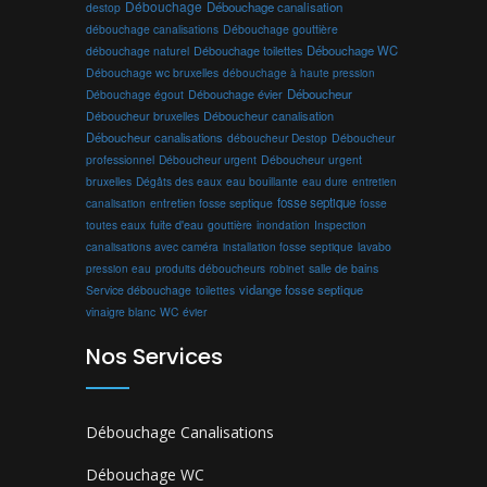
Débouchage
Débouchage canalisation
destop
débouchage canalisations
Débouchage gouttière
Débouchage toilettes
Débouchage WC
débouchage naturel
Débouchage wc bruxelles
débouchage à haute pression
Débouchage évier
Déboucheur
Débouchage égout
Déboucheur canalisation
Déboucheur bruxelles
Déboucheur canalisations
déboucheur Destop
Déboucheur
professionnel
Déboucheur urgent
Déboucheur urgent
bruxelles
Dégâts des eaux
eau bouillante
entretien
eau dure
fosse septique
canalisation
entretien fosse septique
fosse
toutes eaux
fuite d'eau
gouttière
inondation
Inspection
canalisations avec caméra
installation fosse septique
lavabo
produits déboucheurs
salle de bains
pression eau
robinet
vidange fosse septique
Service débouchage
toilettes
vinaigre blanc
WC
évier
Nos Services
Débouchage Canalisations
Débouchage WC