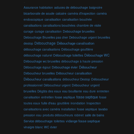
.
Assurance habitation
astuces de débouchage
baignoire
bicarbonate de soude
calcaire
caméra d'inspection
caméra
endoscopique
canalisation
canalisation bouchée
canalisations
canalisations bouchées
chambre de visite
curage
curage canalisation
Debouchage bruxelles
Debouchage Bruxelles pas cher
Debouchage urgent bruxelles
Débouchage
Débouchage canalisation
destop
débouchage canalisations
Débouchage gouttière
Débouchage toilettes
Débouchage WC
débouchage naturel
Débouchage wc bruxelles
débouchage à haute pression
Débouchage évier
Déboucheur
Débouchage égout
Déboucheur canalisation
Déboucheur bruxelles
Déboucheur canalisations
déboucheur Destop
Déboucheur
professionnel
Déboucheur urgent
Déboucheur urgent
bruxelles
Dégâts des eaux
eau bouillante
entretien
eau dure
fosse septique
canalisation
entretien fosse septique
fosse
toutes eaux
fuite d'eau
gouttière
inondation
Inspection
canalisations avec caméra
installation fosse septique
lavabo
produits déboucheurs
salle de bains
pression eau
robinet
vidange fosse septique
Service débouchage
toilettes
vinaigre blanc
WC
évier