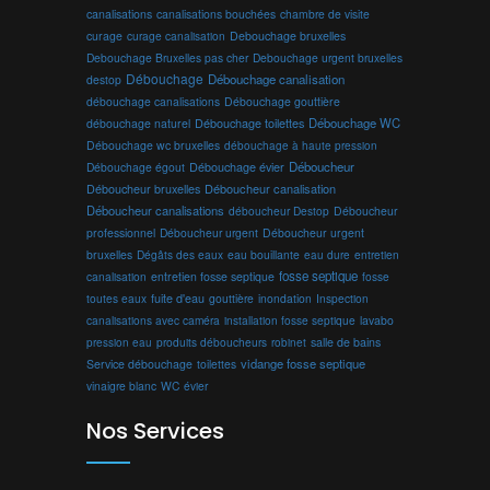
canalisations
canalisations bouchées
chambre de visite
curage
curage canalisation
Debouchage bruxelles
Debouchage Bruxelles pas cher
Debouchage urgent bruxelles
Débouchage
Débouchage canalisation
destop
débouchage canalisations
Débouchage gouttière
Débouchage toilettes
Débouchage WC
débouchage naturel
Débouchage wc bruxelles
débouchage à haute pression
Débouchage évier
Déboucheur
Débouchage égout
Déboucheur canalisation
Déboucheur bruxelles
Déboucheur canalisations
déboucheur Destop
Déboucheur
professionnel
Déboucheur urgent
Déboucheur urgent
bruxelles
Dégâts des eaux
eau bouillante
entretien
eau dure
fosse septique
canalisation
entretien fosse septique
fosse
toutes eaux
fuite d'eau
gouttière
inondation
Inspection
canalisations avec caméra
installation fosse septique
lavabo
produits déboucheurs
salle de bains
pression eau
robinet
vidange fosse septique
Service débouchage
toilettes
vinaigre blanc
WC
évier
Nos Services