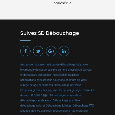
bouchée ?
Suivez SD Débouchage
.
Assurance habitation
astuces de débouchage
baignoire
bicarbonate de soude
calcaire
caméra d'inspection
caméra
endoscopique
canalisation
canalisation bouchée
canalisations
canalisations bouchées
chambre de visite
curage
curage canalisation
Debouchage bruxelles
Debouchage Bruxelles pas cher
Debouchage urgent bruxelles
Débouchage
Débouchage canalisation
destop
débouchage canalisations
Débouchage gouttière
Débouchage toilettes
Débouchage WC
débouchage naturel
Débouchage wc bruxelles
débouchage à haute pression