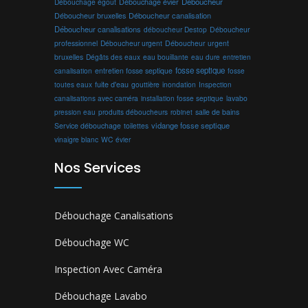
Débouchage évier
Déboucheur
Débouchage égout
Déboucheur canalisation
Déboucheur bruxelles
Déboucheur canalisations
déboucheur Destop
Déboucheur
professionnel
Déboucheur urgent
Déboucheur urgent
bruxelles
Dégâts des eaux
eau bouillante
entretien
eau dure
fosse septique
canalisation
entretien fosse septique
fosse
toutes eaux
fuite d'eau
gouttière
inondation
Inspection
canalisations avec caméra
installation fosse septique
lavabo
produits déboucheurs
salle de bains
pression eau
robinet
vidange fosse septique
Service débouchage
toilettes
vinaigre blanc
WC
évier
Nos Services
Débouchage Canalisations
Débouchage WC
Inspection Avec Caméra
Débouchage Lavabo