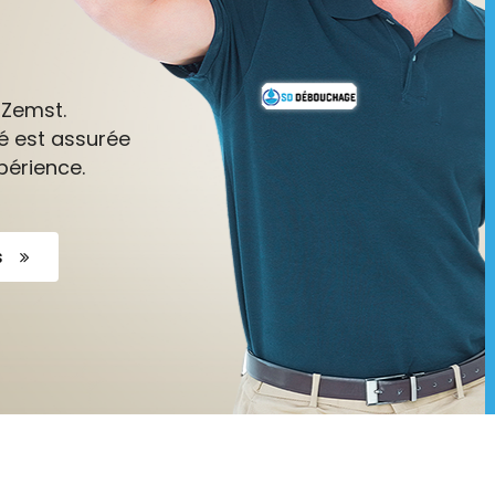
 Zemst.
é est assurée
périence.
s