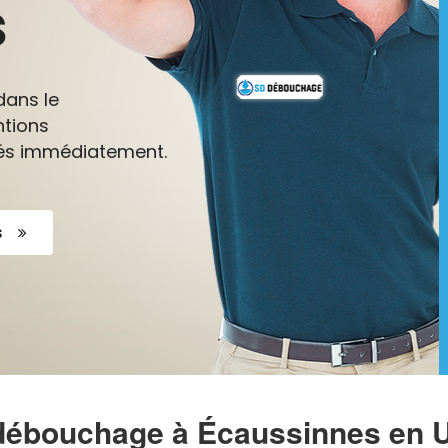
s
dans le
ntions
nés immédiatement.
s
débouchage à Écaussinnes en 